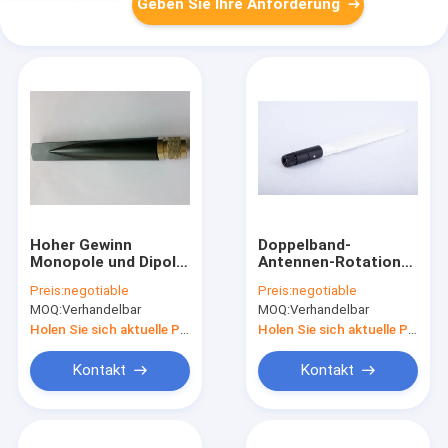
Geben Sie Ihre Anforderung
Hoher Gewinn
Doppelband-
Monopole und Dipol-
Antennen-Rotations-
Antenne
Version BGS-
Preis:
negotiable
Preis:
negotiable
Doppelbanddbi 7 mit
AN2458-13158WB
MOQ:
Verhandelbar
MOQ:
Verhandelbar
n-Verbindungsstück
2.4G 5.8G WIFI
Holen Sie sich aktuelle Preis
Holen Sie sich aktuelle Preis
Kontakt
Kontakt