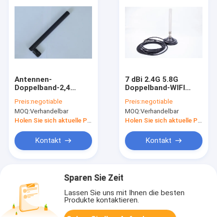
Antennen-
7 dBi 2.4G 5.8G
Doppelband-2,4
Doppelband-WIFI
Gigahertz 5.8GHz der
Bluetooth Antenne
Preis:
negotiable
Preis:
negotiable
Längen-116MM WIFI
mit magnetischem
MOQ:
Verhandelbar
MOQ:
Verhandelbar
Omni für Fräser
Berg
Holen Sie sich aktuelle Preis
Holen Sie sich aktuelle Preis
Kontakt
Kontakt
Sparen Sie Zeit
Lassen Sie uns mit Ihnen die besten
Produkte kontaktieren.