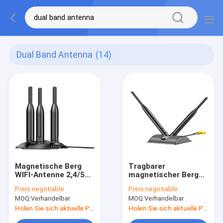
Dual Band Antenna
(14)
Magnetische Berg
Tragbarer
WIFI-Antenne 2,4/5
magnetischer Berg
Gigahertz
Doppelband-Wifi-
Preis:
negotiable
Preis:
negotiable
Doppelbandantennen-
Antenne für Digital
MOQ:
Verhandelbar
MOQ:
Verhandelbar
für System IEEE
Fernsehsystem
802,11 WLAN
Holen Sie sich aktuelle Preis
Holen Sie sich aktuelle Preis