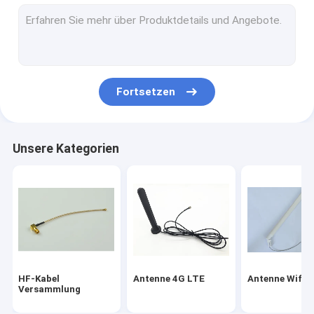
magnetische Berg Antenne
Fakra-Verbindungsstück-Versammlung
Antenne WIFIS Bluetooth
Fortsetzen
Auto-GPS-Antenne
Interne Antenne G/M
Unsere Kategorien
Miniaturkoaxialkabel
Koaxialstecker Rfs
Innenhdtv-Antenne
HF-Kabel
Antenne 4G LTE
Antenne Wifi 
Versammlung