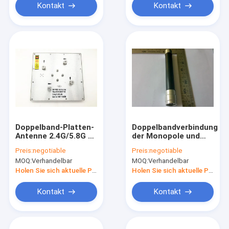
Kontakt
Kontakt
Doppelband-Platten-
Doppelbandverbindungss
Antenne 2.4G/5.8G 4g
der Monopole und
Richtantennen-
Dipol-Antennen-FRP
Preis:
negotiable
Preis:
negotiable
250*250*25 MIMO
Omni der Antennen-
MOQ:
Verhandelbar
MOQ:
Verhandelbar
2.4G 5dBi N
Holen Sie sich aktuelle Preis
Holen Sie sich aktuelle Preis
Kontakt
Kontakt