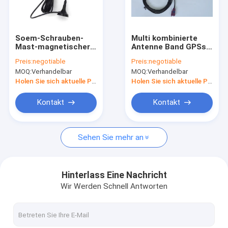
Werksführung
Quality Control
Soem-Schrauben-
Multi kombinierte
Mast-magnetischer
Antenne Band GPSs
Kontaktieren Sie uns
niedriger Berg-
G/M für Auto mit
Preis:
negotiable
Preis:
negotiable
Zweifrequenzwifi
Fakra-
MOQ:
Verhandelbar
MOQ:
Verhandelbar
Fernsehantenne
Verbindungsstück
Fordern Sie ein Zitat
Holen Sie sich aktuelle Preis
Holen Sie sich aktuelle Preis
Kontakt
Kontakt
HF-Kabel Versammlung
Sehen Sie mehr an
Antenne 4G LTE
Antenne Wifi Omni
Hinterlass Eine Nachricht
Wir Werden Schnell Antworten
Außenantenne 3G
FRP-Faser-Glas-Antenne