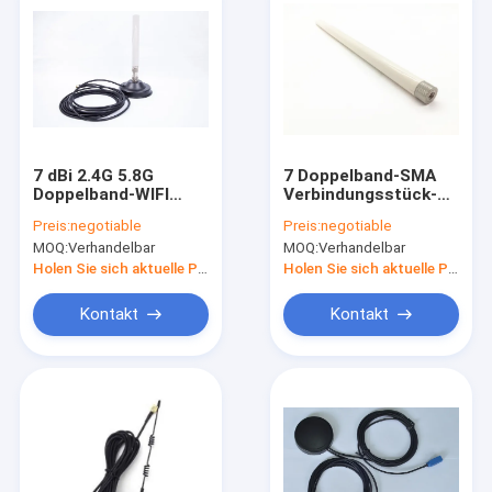
7 dBi 2.4G 5.8G
7 Doppelband-SMA
Doppelband-WIFI
Verbindungsstück-
Bluetooth
Mann der DBi-
Preis:
negotiable
Preis:
negotiable
magnetische Berg-
Gewinn-
MOQ:
Verhandelbar
MOQ:
Verhandelbar
Antenne 50 OHM
Hochleistungs-
Widerstand
Außenantenne-2.4G
Holen Sie sich aktuelle Preis
Holen Sie sich aktuelle Preis
5.8G
Kontakt
Kontakt
Home
Produkte
Wir über uns