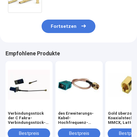
Fortsetzen
Empfohlene Produkte
Verbindungsstück
des Erweiterungs-
Gold überzog
der C Fakra-
Kabel-
Koaxialstecker
Verbindungsstück-
Hochfrequenz-
MMCX, Latte-
Versammlung UFL
Verbindungsstücks
Jack-Buchse
mit Kabel SMB-Rfs
UFL 50Ohm Fakra
Bestpreis
Bestpreis
Bestprei
1,13
Verbindungsstück