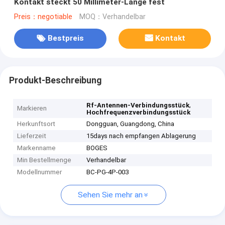
Kontakt steckt 50 Millimeter-Länge fest
Preis：negotiable
MOQ：Verhandelbar
Bestpreis
Kontakt
Produkt-Beschreibung
,
Rf-Antennen-Verbindungsstück
Markieren
Hochfrequenzverbindungsstück
Herkunftsort
Dongguan, Guangdong, China
Lieferzeit
15days nach empfangen Ablagerung
Markenname
BOGES
Min Bestellmenge
Verhandelbar
Modellnummer
BC-PG-4P-003
Sehen Sie mehr an