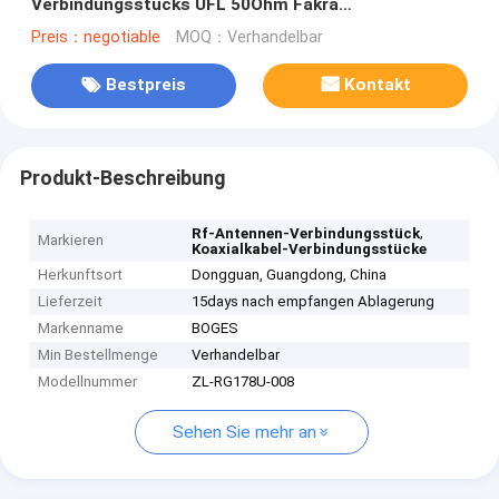
Verbindungsstücks UFL 50Ohm Fakra
Verbindungsstück
Preis：negotiable
MOQ：Verhandelbar
Bestpreis
Kontakt
Produkt-Beschreibung
,
Rf-Antennen-Verbindungsstück
Markieren
Koaxialkabel-Verbindungsstücke
Herkunftsort
Dongguan, Guangdong, China
Lieferzeit
15days nach empfangen Ablagerung
Markenname
BOGES
Min Bestellmenge
Verhandelbar
Modellnummer
ZL-RG178U-008
Sehen Sie mehr an