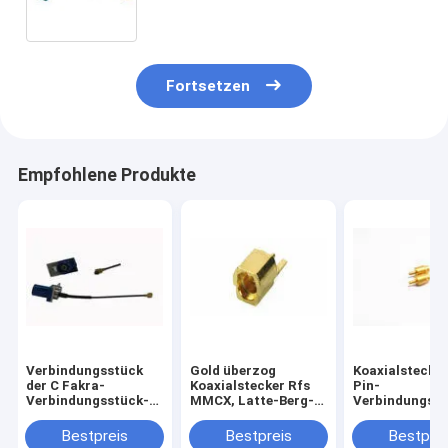
Fortsetzen
Empfohlene Produkte
Verbindungsstück
Gold überzog
Koaxialstecke
der C Fakra-
Koaxialstecker Rfs
Pin-
Verbindungsstück-
MMCX, Latte-Berg-
Verbindungsst
Versammlung UFL
Jack-Buchse
36V 15A maxi
mit Kabel SMB-Rfs
gegenwärtige
Bestpreis
Bestpreis
Bestprei
1,13
Bewertung vert