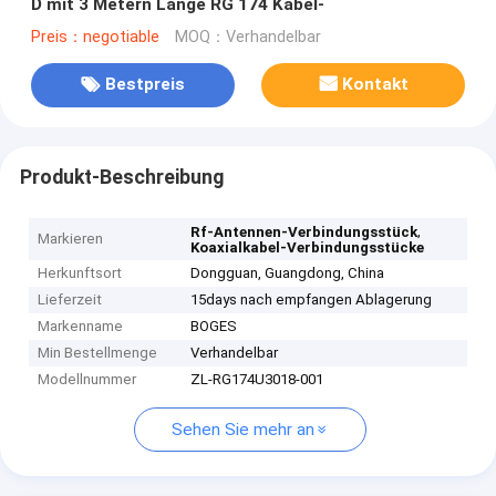
D mit 3 Metern Länge RG 174 Kabel-
Preis：negotiable
MOQ：Verhandelbar
Bestpreis
Kontakt
Produkt-Beschreibung
,
Rf-Antennen-Verbindungsstück
Markieren
Koaxialkabel-Verbindungsstücke
Herkunftsort
Dongguan, Guangdong, China
Lieferzeit
15days nach empfangen Ablagerung
Markenname
BOGES
Min Bestellmenge
Verhandelbar
Modellnummer
ZL-RG174U3018-001
Sehen Sie mehr an