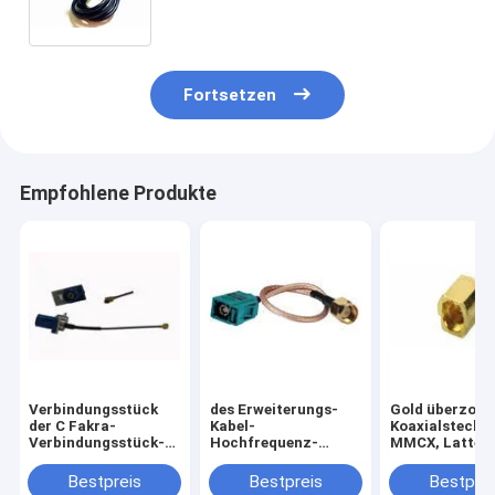
Fortsetzen
Empfohlene Produkte
Verbindungsstück
des Erweiterungs-
Gold überzog
der C Fakra-
Kabel-
Koaxialstecker
Verbindungsstück-
Hochfrequenz-
MMCX, Latte-
Versammlung UFL
Verbindungsstücks
Jack-Buchse
mit Kabel SMB-Rfs
UFL 50Ohm Fakra
Bestpreis
Bestpreis
Bestprei
1,13
Verbindungsstück